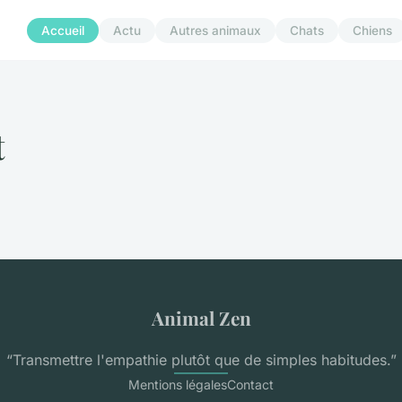
Accueil
Actu
Autres animaux
Chats
Chiens
t
Animal Zen
“Transmettre l'empathie plutôt que de simples habitudes.”
Mentions légales
Contact