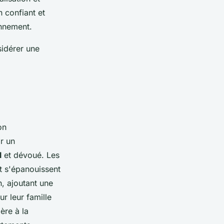
 confiant et
onnement.
sidérer une
on
ar un
l
et dévoué. Les
t s'épanouissent
n, ajoutant une
ur leur famille
ère à la