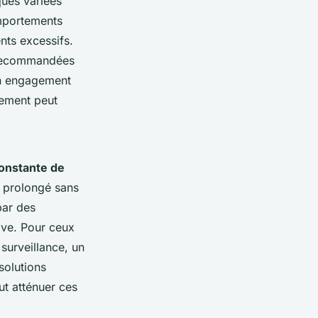
ques variées
omportements
nts excessifs.
t recommandées
un engagement
nement peut
onstante de
 prolongé sans
par des
ive. Pour ceux
surveillance, un
 solutions
ut atténuer ces