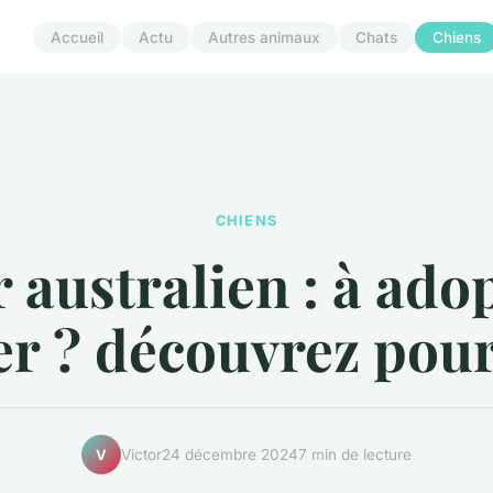
Accueil
Actu
Autres animaux
Chats
Chiens
CHIENS
 australien : à ado
ter ? découvrez pour
Victor
24 décembre 2024
7 min de lecture
V