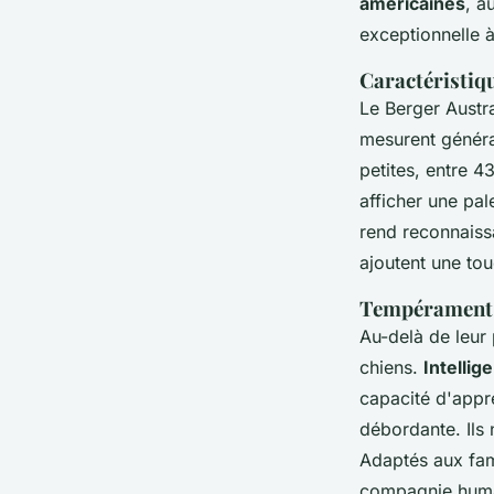
américaines
, a
exceptionnelle à
Caractéristiq
Le Berger Austr
mesurent généra
petites, entre 4
afficher une pal
rend reconnaiss
ajoutent une tou
Tempérament 
Au-delà de leur 
chiens.
Intellig
capacité d'appr
débordante. Ils 
Adaptés aux fami
compagnie humain