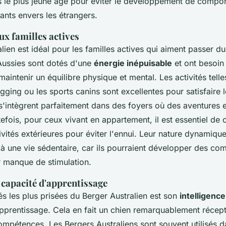
ès le plus jeune âge pour éviter le développement de compo
iants envers les étrangers.
ux familles actives
lien est idéal pour les familles actives qui aiment passer d
 Aussies sont dotés d'une
énergie inépuisable
et ont besoin
aintenir un équilibre physique et mental. Les activités telle
gging ou les sports canins sont excellentes pour satisfaire 
'intègrent parfaitement dans des foyers où des aventures en
efois, pour ceux vivant en appartement, il est essentiel de
vités extérieures pour éviter l'ennui. Leur nature dynamique
 à une vie sédentaire, car ils pourraient développer des c
r manque de stimulation.
t capacité d'apprentissage
és les plus prisées du Berger Australien est son
intelligenc
'apprentissage. Cela en fait un chien remarquablement récept
ompétences. Les Bergers Australiens sont souvent utilisés d