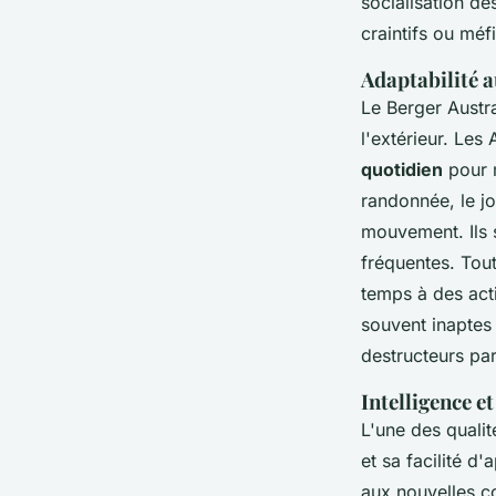
socialisation d
craintifs ou méf
Adaptabilité a
Le Berger Austra
l'extérieur. Les
quotidien
pour m
randonnée, le jo
mouvement. Ils s
fréquentes. Tout
temps à des acti
souvent inaptes
destructeurs pa
Intelligence e
L'une des qualit
et sa facilité d
aux nouvelles c