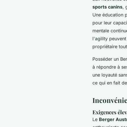
sports canins
, 
Une éducation po
pour leur capac
mentale continu
l'agility peuven
propriétaire tou
Posséder un Ber
à répondre à ses
une loyauté sans
ce qui en fait 
Inconvénie
Exigences élev
Le
Berger Austr