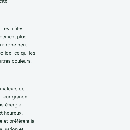
cité
. Les mâles
èrement plus
eur robe peut
olide, ce qui les
utres couleurs,
amateurs de
r leur grande
ne énergie
et heureux.
 et préfèrent la
lisation et