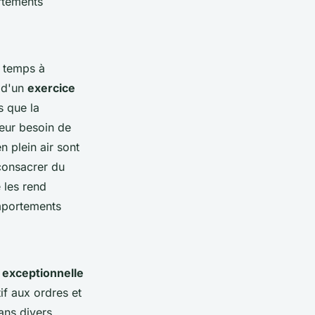
rtements
u temps à
 d'un
exercice
s que la
leur besoin de
 plein air sont
 consacrer du
 les rend
omportements
e exceptionnelle
if aux ordres et
ans divers