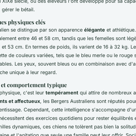
u XIXe siècle, où des éleveurs l'ont développé pour sa capa
 gérer le bétail.
ues physiques clés
alien se distingue par son apparence
élégante
et athlétique
lement entre 46 et 58 cm, tandis que les femelles sont lég
3 et 53 cm. En termes de poids, ils varient de 16 à 32 kg. L
ette de couleurs variées, tels que le bleu merle ou le rouge s
ables. Les yeux, souvent bleus ou en combinaison avec d'a
che unique à leur regard.
et comportement typique
physique, c'est leur
tempérament
qui attire de nombreux 
ents et affectueux
, les Bergers Australiens sont réputés pou
entissage. Cependant, cette intelligence s'accompagne d'u
nécessitent des exercices quotidiens pour rester équilibrés 
lles dynamiques, ces chiens ne tolèrent pas bien la solitude
e et l'agitation que seule une famille peut leur offrir. Socia