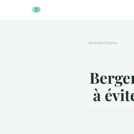
Accueil
›
Chiens
Berger
à évi