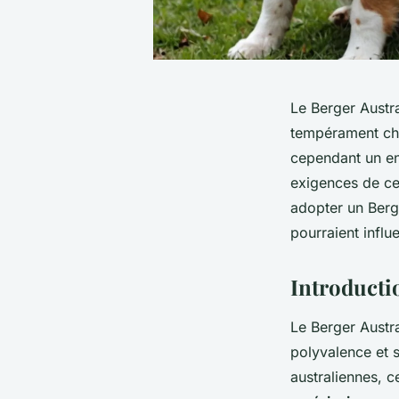
Le Berger Austra
tempérament cha
cependant un en
exigences de cet
adopter un Berg
pourraient influ
Introducti
Le Berger Austr
polyvalence et s
australiennes, c