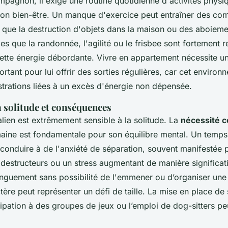
mpagnon, il exige une routine quotidienne d'activités physi
son bien-être. Un manque d'exercice peut entraîner des c
s que la destruction d'objets dans la maison ou des aboieme
lles que la randonnée, l'agilité ou le frisbee sont fortemen
cette énergie débordante. Vivre en appartement nécessite 
rtant pour lui offrir des sorties régulières, car cet environ
ustrations liées à un excès d'énergie non dépensée.
la solitude et conséquences
lien est extrêmement sensible à la solitude. La
nécessité c
ine est fondamentale pour son équilibre mental. Un temps
 conduire à de l'anxiété de séparation, souvent manifestée 
estructeurs ou un stress augmentant de manière significat
longuement sans possibilité de l'emmener ou d’organiser une 
actère peut représenter un défi de taille. La mise en place de
ipation à des groupes de jeux ou l’emploi de dog-sitters pe