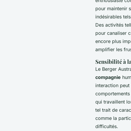
enthousiaste co
pour maintenir 
indésirables tel
Des activités te
pour canaliser 
encore plus impo
amplifier les fr
Sensibilité à 
Le Berger Austra
compagnie
huma
interaction peut
comportements d
qui travaillent 
tel trait de car
comme la partic
difficultés.