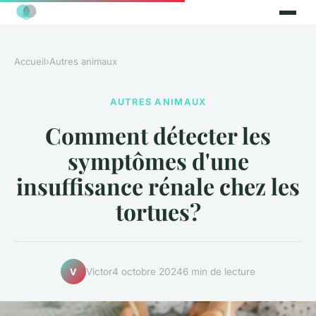
Accueil
›
Autres animaux
AUTRES ANIMAUX
Comment détecter les
symptômes d'une
insuffisance rénale chez les
tortues?
Victor
4 octobre 2024
6 min de lecture
V