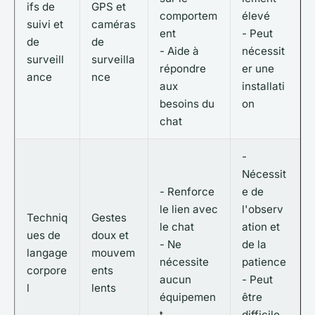
ifs de
GPS et
comportem
élevé
suivi et
caméras
ent
- Peut
de
de
- Aide à
nécessit
surveill
surveilla
répondre
er une
ance
nce
aux
installati
besoins du
on
chat
-
Nécessit
- Renforce
e de
le lien avec
l'observ
Techniq
Gestes
le chat
ation et
ues de
doux et
- Ne
de la
langage
mouvem
nécessite
patience
corpore
ents
aucun
- Peut
l
lents
équipemen
être
t
difficile