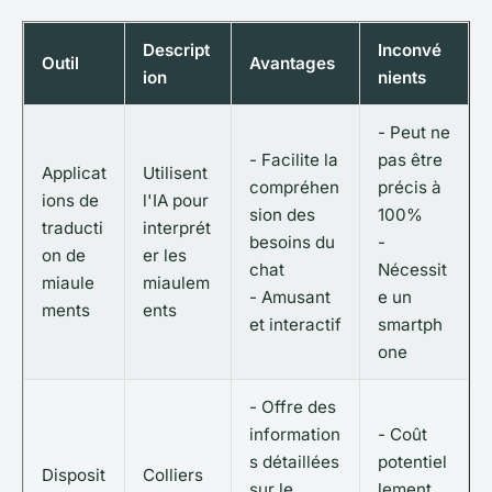
Descript
Inconvé
Outil
Avantages
ion
nients
- Peut ne
- Facilite la
pas être
Applicat
Utilisent
compréhen
précis à
ions de
l'IA pour
sion des
100%
traducti
interprét
besoins du
-
on de
er les
chat
Nécessit
miaule
miaulem
- Amusant
e un
ments
ents
et interactif
smartph
one
- Offre des
information
- Coût
s détaillées
potentiel
Disposit
Colliers
sur le
lement